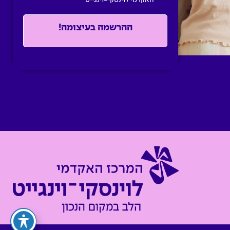
האקדמי לוינסקי-וינגייט
ההרשמה בעיצומה!