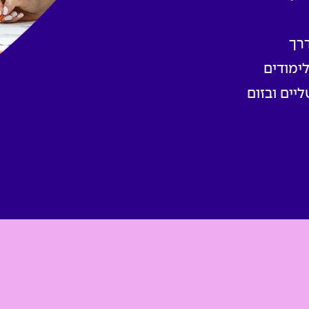
דרך
ימודים
יים ובזום