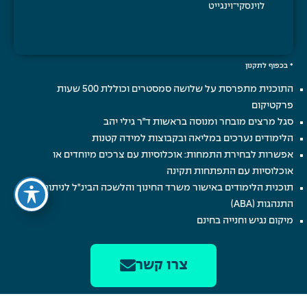
לוינסקי־וינגייט
* בכפוף לתקנון
התוכנית מתפרסת על שלושה סמסטרים וכוללת 500 שעות
פרקטיקום
סגל מרצים מובחר ומנוסה בראשות ד״ר גילי יהב
הלימודים נערכים במליאה ובקבוצות למידה קטנות
אפשרות לבחירת התמחות: אוכלוסיות עם צרכים מיוחדים או
אוכלוסיות עם התפתחות תקינה
תוכנית הלימודים באישור משרד החינוך והלשכה הבינ"ל לניתוח
התנהגות (ABA)
מיקום נגיש וחנייה בחינם
לימודים היברידיים וגמישים במסלולי בוקר
צרו קשר
המרכז האקדמי לוינסקי – וינגייט
Made with
❤
by
SEO Creative
Smart Digital Solutions | © All Rights