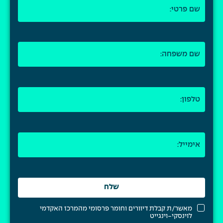
מאשר/ת קבלת דיוורים וחומר פרסומי מהמרכז האקדמי
לוינסקי-וינגייט