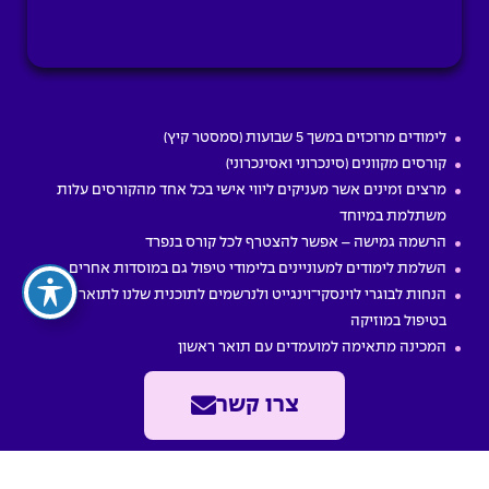
לימודים מרוכזים במשך 5 שבועות (סמסטר קיץ)
קורסים מקוונים (סינכרוני ואסינכרוני)
מרצים זמינים אשר מעניקים ליווי אישי בכל אחד מהקורסים עלות
משתלמת במיוחד
הרשמה גמישה – אפשר להצטרף לכל קורס בנפרד
השלמת לימודים למעוניינים בלימודי טיפול גם במוסדות אחרים
הנחות לבוגרי לוינסקי־וינגייט ולנרשמים לתוכנית שלנו לתואר שני
בטיפול במוזיקה
המכינה מתאימה למועמדים עם תואר ראשון
צרו קשר
המרכז האקדמי לוינסקי־וינגייט
Made with
❤
by
SEO Creative
Smart Digital Solutions | © All Rights
Reserved