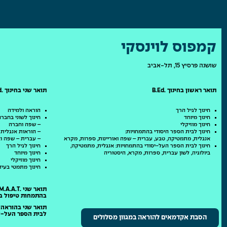
קמפוס לוינסקי
שושנה פרסיץ 15, תל-אביב
תואר ראשון בחינוך .B.Ed
תואר שני בחינוך .M.Ed
חינוך לגיל הרך
הוראה ולמידה
חינוך מיוחד
חינוך לשוני בחבר
חינוך מוזיקלי
– שפה וחברה
חינוך לבית הספר היסודי בהתמחויות:
– הוראות אנגלית לדו
אנגלית, מתמטיקה, טבע, עברית – שפה ואוריינות, ספרות, מקרא
– עברית – שפה וא
חינוך לבית הספר העל-יסודי בהתמחויות: אנגלית, מתמטיקה,
חינוך לגיל הרך
ביולוגיה, לשון עברית, ספרות, מקרא, היסטוריה
חינוך מיוחד
חינוך מוזיקלי
חינוך מתמטי בעידן
תואר שני .M.A.A.T בטיפול באומנויות
בהתמחות טיפול ב
תואר שני בהוראה M.Teach ותעודת הוראה
לבית הספר העל-י
הסבת אקדמאים להוראה במגוון מסלולים