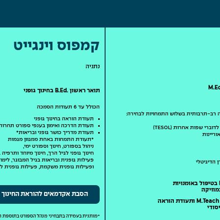
קמפוס וינגייט
נתניה
תואר ראשון .B.Ed בחינוך גופני
הכולל עד 6 תעודות הסמכה
ה רב-תרבותית בשלוש התמחויות לבחירה:
תעודת הוראה בחינוך גופני
תעודת הדרכה ואימון בענפי ספורט תחרותי
ברי שפות אחרות (TESOL)
תעודת מדריך כושר גופני ובריאות*
וריינות
*תעודת התמחות באחת ממגוון מגמות
ניהול בספורט, חינוך וספורט ימי,
חינוך גופני לגיל הרך, חינוך מיוחד ותרפיה 
פעילות גופנית ובריאות בגיל המבוגר, לימוד
 הדיגיטלי
ופעילות גופנית משקמת, פעילות גופנית ל
מוזיקה
הסבת אקדמאים להוראת החינוך ה
סודי
*מותנית בעמידה בתבחיני מנהל הספורט בתוספת 