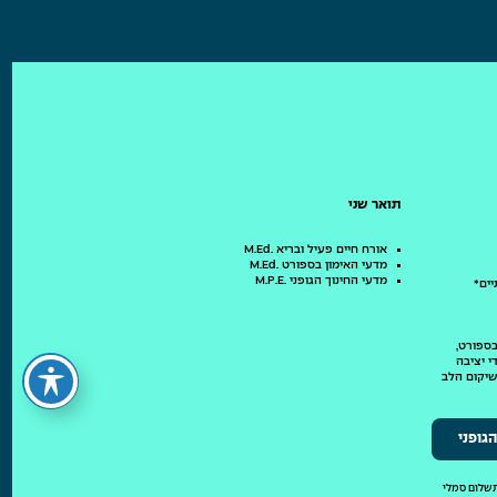
תואר שני
אורח חיים פעיל ובריא .M.Ed
מדעי האימון בספורט .M.Ed
מדעי החינוך הגופני .M.P.E
ים*
בספורט,
י יציבה
שיקום הלב
גופני
תשלום סמלי